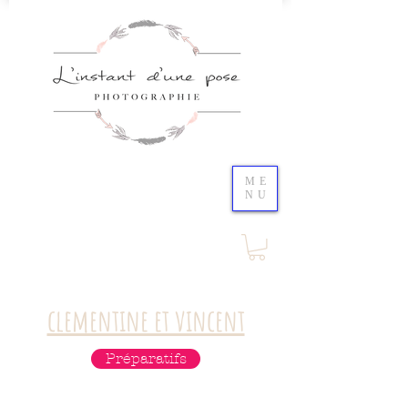
ME
NU
clementine et vincent
Préparatifs