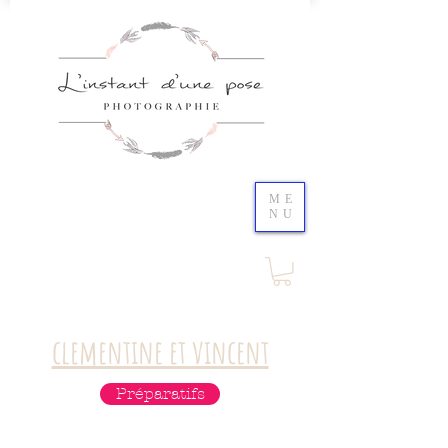
ME
NU
clementine et vincent
Préparatifs