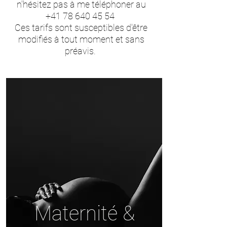
n'hésitez pas à me téléphoner au
+41 78 640 45 54
Ces tarifs sont susceptibles d'être
modifiés à tout moment et sans
préavis.
Maternité &