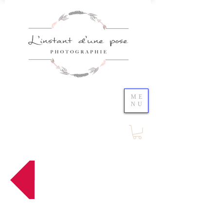
ME
NU
Retour