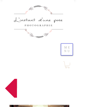
ME
NU
Retour