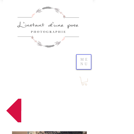
ME
NU
Retour