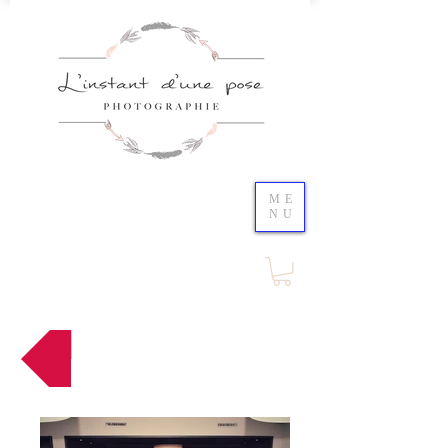
ME
NU
Retour