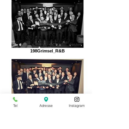
198Grimsel_R&B
Tel
Adresse
Instagram
199Grimsel_R&B