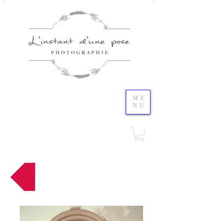
ME
NU
Retour