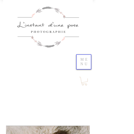
ME
NU