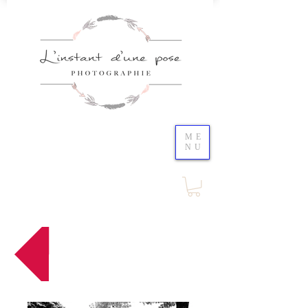
ME
NU
Retour